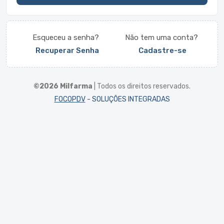
Esqueceu a senha?
Não tem uma conta?
Recuperar Senha
Cadastre-se
©2026 Milfarma
| Todos os direitos reservados.
FOCOPDV
- SOLUÇÕES INTEGRADAS