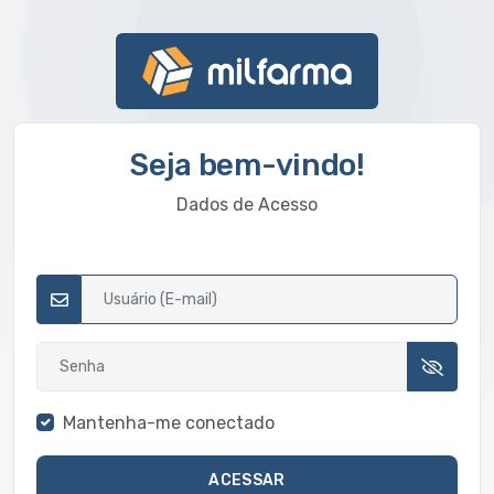
Seja bem-vindo!
Dados de Acesso
Mantenha-me conectado
ACESSAR